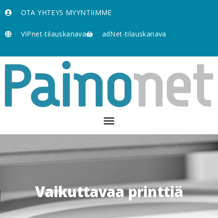
OTA YHTEYS MYYNTIIMME
VIPnet-tilauskanava
adNet-tilauskanava
Vaikuttavaa printtiä