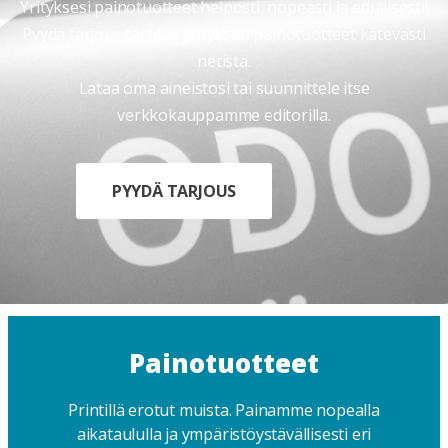
Yrityksesi painotuotteet helposti, nopeasti ja edullisesti!
Pyydä tarjous tai tilaa yrityksen painotuotteet kätevästi
netistä.
Lataa oma aineistosi tai suunnittele itse
verkkokauppamme editorilla.
PYYDÄ TARJOUS
Painotuotteet
Printillä erotut muista. Painamme nopealla
aikataululla ja ympäristöystävällisesti eri