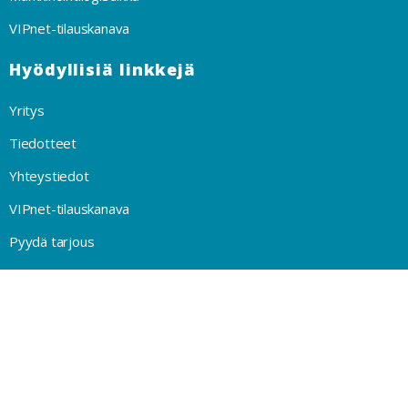
VIPnet-tilauskanava
Hyödyllisiä linkkejä
Yritys
Tiedotteet
Yhteystiedot
VIPnet-tilauskanava
Pyydä tarjous
Privacy Policy
© 2021 Painonet Oy