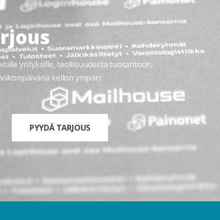
rjous
lle yrityksille, teollisuudesta tuotantoon.
iikonpäivänä kellon ympäri.
PYYDÄ TARJOUS