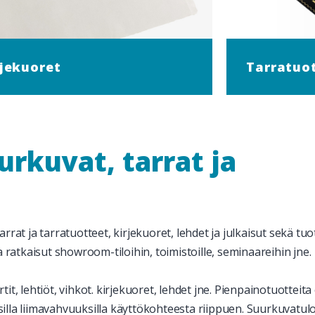
rjekuoret
Tarratuo
rkuvat, tarrat ja
rat ja tarratuotteet, kirjekuoret, lehdet ja julkaisut sekä tu
 ratkaisut showroom-tiloihin, toimistoille, seminaareihin jne.
rtit, lehtiöt, vihkot. kirjekuoret, lehdet jne. Pienpainotuotteit
silla liimavahvuuksilla käyttökohteesta riippuen. Suurkuvatulos