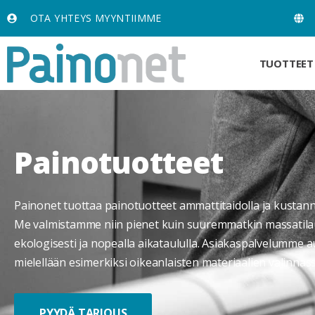
OTA YHTEYS MYYNTIIMME
TUOTTEET
Painotuotteet
Painonet tuottaa painotuotteet ammattitaidolla ja kustan
Me valmistamme niin pienet kuin suuremmatkin massatila
ekologisesti ja nopealla aikataululla. Asiakaspalvelumme a
mielellään esimerkiksi oikeanlaisten materiaalien valinnass
PYYDÄ TARJOUS