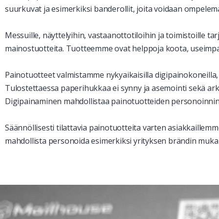
suurkuvat ja esimerkiksi banderollit, joita voidaan ompelemal
Messuille, näyttelyihin, vastaanottotiloihin ja toimistoille
mainostuotteita. Tuotteemme ovat helppoja koota, useimpaan n
Painotuotteet valmistamme nykyaikaisilla digipainokoneilla, j
Tulostettaessa paperihukkaa ei synny ja asemointi sekä ark
Digipainaminen mahdollistaa painotuotteiden personoinnin,
Säännöllisesti tilattavia painotuotteita varten asiakkaillem
mahdollista personoida esimerkiksi yrityksen brändin mukai