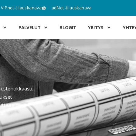
VIPnet-tilauskanava
adNet-tilauskanava
PALVELUT
BLOGIT
YRITYS
YHTE
nustehokkaasti.
ukset
uttaa sinua
a.