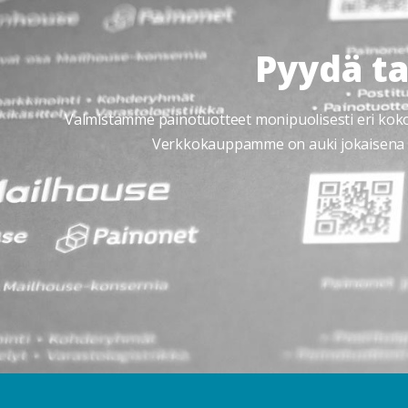
Pyydä ta
Valmistamme painotuotteet monipuolisesti eri kokoisi
Verkkokauppamme on auki jokaisena v