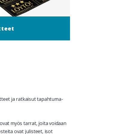
tteet
otteet ja ratkaisut tapahtuma-
a ovat myös tarrat, joita voidaan
teita ovat julisteet, isot