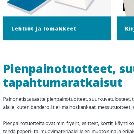
Lehtiöt ja lomakkeet
Ki
Pienpainotuotteet, suu
tapahtumaratkaisut
Painonetistä saatte pienpainotuotteet, suurkuvatulosteet, tar
alalle, kuten banderollit eli mainoskankaat, messutuotteet ja
Pienpainotuotteita ovat mm. flyerit, esitteet, kortit, käyntiko
tehdä paperi- tai muovimateriaaleille eri muotoisina ja erilai