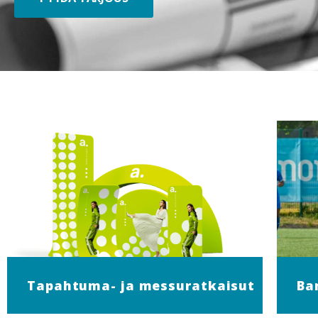
Tapahtuma- ja messuratkaisut
Ba