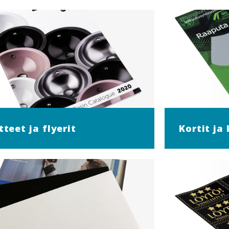
tteet ja flyerit
Kortit ja