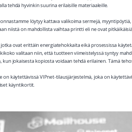
la tehdä hyvinkin suurina erilaisille materiaaleille.
 tarjonnastamme löytyy kattava valikoima sermejä, myyntipöytiä
iistä on mahdollista vaihtaa printti eli ne ovat pitkäikäisiä, 
otka ovat erittäin energiatehokkaita eikä prosessissa käytetä 
kikoko valitaan niin, että tuotteen viimeistelyssä syntyy ma
 kun jokaisesta kopiosta voidaan tehdä erilainen. Tämä teho
me on käytettävissä VIPnet-tilausjärjestelmä, joka on käytettä
set käyntikortit.