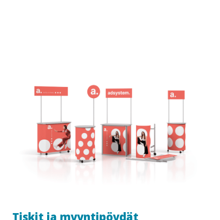
Tiskit ja myyntipöydät