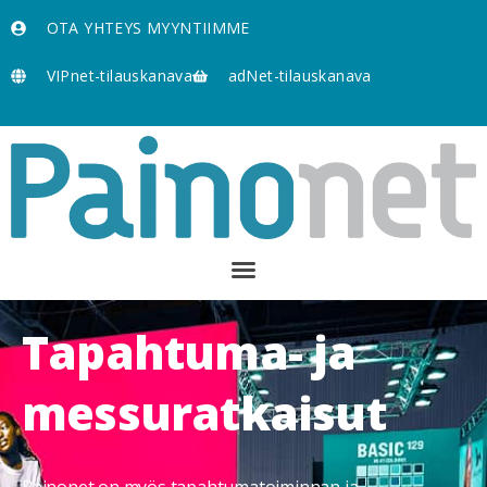
OTA YHTEYS MYYNTIIMME
VIPnet-tilauskanava
adNet-tilauskanava
Tapahtuma- ja
messuratkaisut
Painonet on myös tapahtumatoiminnan ja