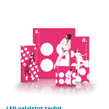
LED-valaistut taulut