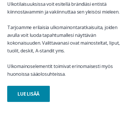
Ulkotilaisuuksissa voit esitellä brändiäsi entistä
kiinnostavammin ja vakiinnuttaa sen yleisösi mieleen.
Tarjoamme erilaisia ulkomainontaratkaisuita, joiden
avulla voit luoda tapahtumallesi näyttävän
kokonaisuuden. Valittavanasi ovat mainosteltat, liput,
tuolit, deskit, A-standit yms.
Ulkomainoselementit toimivat erinomaisesti myös
huonoissa sääolosuhteissa.
LUE LISÄÄ