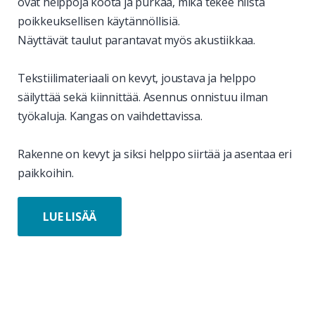
ovat helppoja koota ja purkaa, mikä tekee niistä
poikkeuksellisen käytännöllisiä.
Näyttävät taulut parantavat myös akustiikkaa.
Tekstiilimateriaali on kevyt, joustava ja helppo
säilyttää sekä kiinnittää. Asennus onnistuu ilman
työkaluja. Kangas on vaihdettavissa.
Rakenne on kevyt ja siksi helppo siirtää ja asentaa eri
paikkoihin.
LUE LISÄÄ