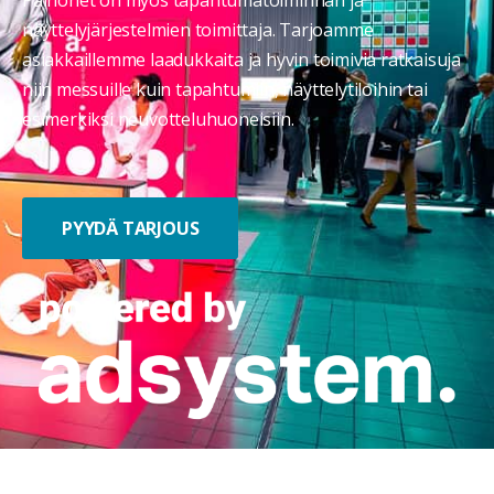
näyttelyjärjestelmien toimittaja.
Tarjoamme
asiakkaillemme laadukkaita ja hyvin toimivia ratkaisuja
niin messuille kuin tapahtumiin, näyttelytiloihin tai
esimerkiksi neuvotteluhuoneisiin.
PYYDÄ TARJOUS