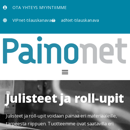
OTA YHTEYS MYYNTIIMME
VIPnet-tilauskanava
adNet-tilauskanava
Julisteet ja roll-upit
Julisteet ja roll-upit voidaan painaa eri materiaaleille,
tarpeesta riippuen. Tuotteemme ovat saatavilla eri