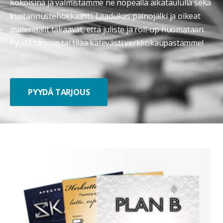
kokoisina ja valmistamme ne nopealla aikataululla sekä
kustannustehokkaasti. Laadukas painojälki ja oikeat
materiaalit takaavat, että juliste ja roll-up huomataan.
Pyydä tarjous tai tilaa kätevästi verkkokaupastamme!
PYYDÄ TARJOUS