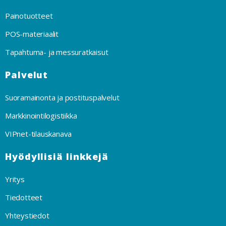
Painotuotteet
POS-materiaalit
Tapahtuma- ja messuratkaisut
Palvelut
Suoramainonta ja postituspalvelut
Markkinointilogistiikka
VIPnet-tilauskanava
Hyödyllisiä linkkejä
Yritys
Tiedotteet
Yhteystiedot