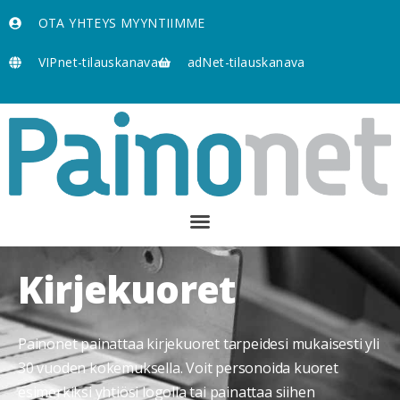
OTA YHTEYS MYYNTIIMME
VIPnet-tilauskanava
adNet-tilauskanava
Kirjekuoret
Painonet painattaa kirjekuoret tarpeidesi mukaisesti yli
30 vuoden kokemuksella. Voit personoida kuoret
esimerkiksi yhtiösi logolla tai painattaa siihen