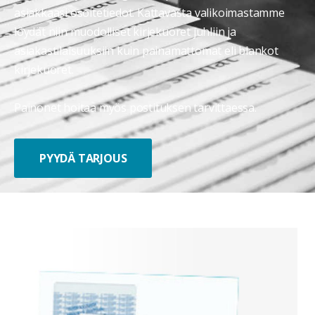
asiakkaasi osoitetiedot.
Kattavasta valikoimastamme
löydät niin muodolliset kirjekuoret juhliin ja
asiakastilaisuuksiin kuin painamattomat eli blankot
kirjekuoret.
Painonet hoitaa myös postituksen tarvittaessa.
PYYDÄ TARJOUS