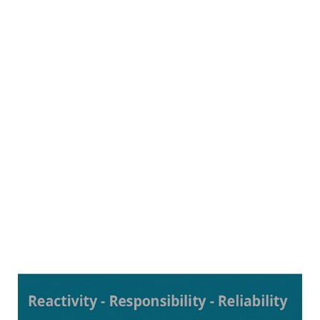
Painotuoteratkaisut asiantuntevalla ja reagoivalla
asiakaspalvelulla.
Kun haluat tulla huomioiduksi, Painonet!