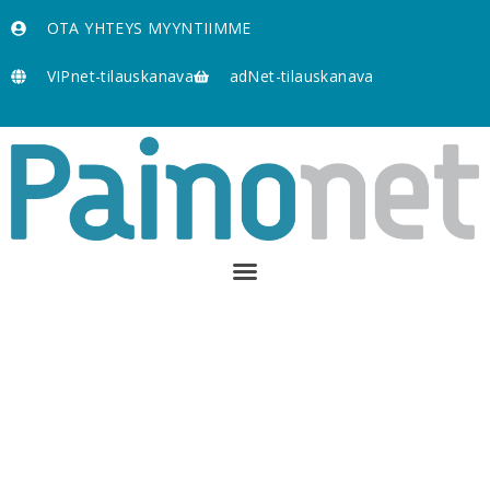
OTA YHTEYS MYYNTIIMME
VIPnet-tilauskanava
adNet-tilauskanava
Parempaa painettuna