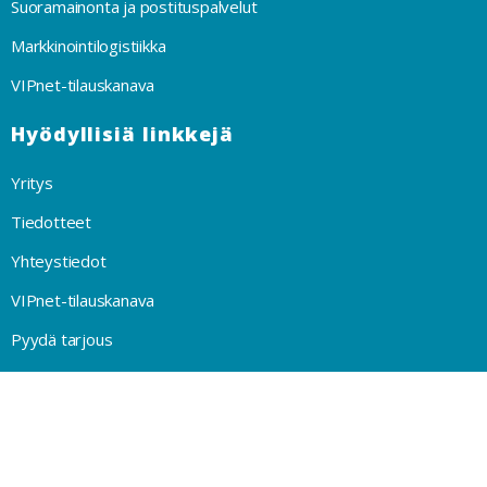
Suoramainonta ja postituspalvelut
Markkinointilogistiikka
VIPnet-tilauskanava
Hyödyllisiä linkkejä
Yritys
Tiedotteet
Yhteystiedot
VIPnet-tilauskanava
Pyydä tarjous
Privacy Policy