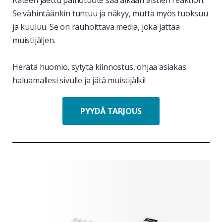
Käteen jaettu painotuote saa aikaan aistien reaktion.
Se vähintäänkin tuntuu ja näkyy, mutta myös tuoksuu
ja kuuluu. Se on rauhoittava media, joka jättää
muistijäljen.
Herätä huomio, sytytä kiinnostus, ohjaa asiakas
haluamallesi sivulle ja jätä muistijälki!
PYYDÄ TARJOUS