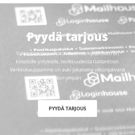
Pyydä tarjous
Valmistamme painotuotteet monipuolisesti eri
kokoisille yrityksille, teollisuudesta tuotantoon.
Verkkokauppamme on auki jokaisena viikonpäivänä
kellon ympäri.
PYYDÄ TARJOUS